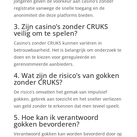
Jongeren geven de voorkeur aan casino’s zonder
registratie vanwege de snelle toegang en de
anonimiteit die deze platforms bieden.
3. Zijn casino’s zonder CRUKS
veilig om te spelen?
Casino’s zonder CRUKS kunnen variëren in
betrouwbaarheid. Het is belangrijk om onderzoek te
doen en te kiezen voor gereguleerde en
gerenommeerde aanbieders.
4. Wat zijn de risico’s van gokken
zonder CRUKS?
De risico’s omvatten het gemak van impulsief
gokken, gebrek aan toezicht en het sneller verliezen
van geld zonder te erkennen dat men teveel speelt.
5. Hoe kan ik verantwoord
gokken bevorderen?
Verantwoord gokken kan worden bevorderd door op