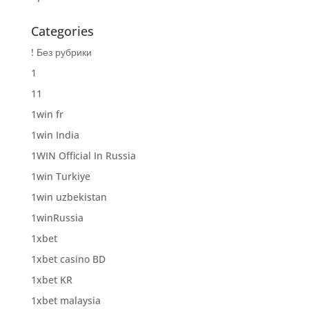
Categories
! Без рубрики
1
11
1win fr
1win India
1WIN Official In Russia
1win Turkiye
1win uzbekistan
1winRussia
1xbet
1xbet casino BD
1xbet KR
1xbet malaysia