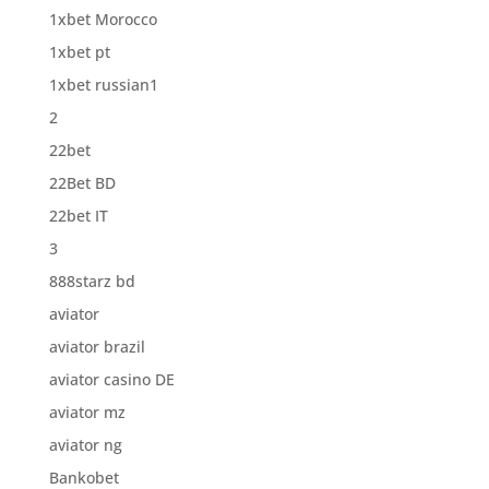
1xbet Morocco
1xbet pt
1xbet russian1
2
22bet
22Bet BD
22bet IT
3
888starz bd
aviator
aviator brazil
aviator casino DE
aviator mz
aviator ng
Bankobet