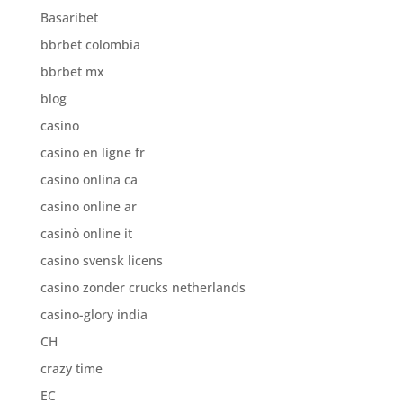
Basaribet
bbrbet colombia
bbrbet mx
blog
casino
casino en ligne fr
casino onlina ca
casino online ar
casinò online it
casino svensk licens
casino zonder crucks netherlands
casino-glory india
CH
crazy time
EC