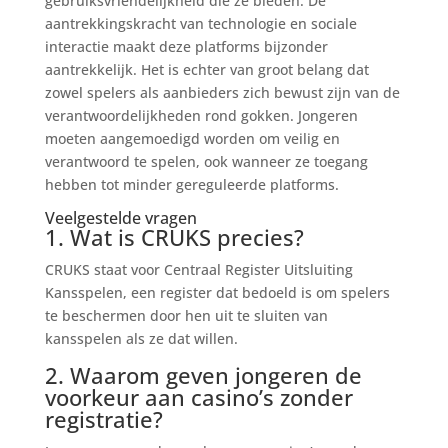
gebruiksvriendelijkheid die ze bieden. De
aantrekkingskracht van technologie en sociale
interactie maakt deze platforms bijzonder
aantrekkelijk. Het is echter van groot belang dat
zowel spelers als aanbieders zich bewust zijn van de
verantwoordelijkheden rond gokken. Jongeren
moeten aangemoedigd worden om veilig en
verantwoord te spelen, ook wanneer ze toegang
hebben tot minder gereguleerde platforms.
Veelgestelde vragen
1. Wat is CRUKS precies?
CRUKS staat voor Centraal Register Uitsluiting
Kansspelen, een register dat bedoeld is om spelers
te beschermen door hen uit te sluiten van
kansspelen als ze dat willen.
2. Waarom geven jongeren de
voorkeur aan casino’s zonder
registratie?