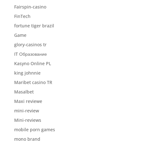
Fairspin-casino
FinTech
fortune tiger brazil
Game
glory-casinos tr
IT Образование
Kasyno Online PL
king johnnie
Maribet casino TR
Masalbet
Maxi reviewe
mini-review
Mini-reviews
mobile porn games
mono brand