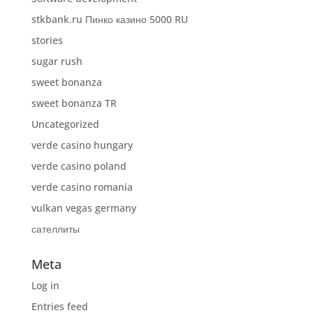
stkbank.ru Пинко казино 5000 RU
stories
sugar rush
sweet bonanza
sweet bonanza TR
Uncategorized
verde casino hungary
verde casino poland
verde casino romania
vulkan vegas germany
сателлиты
Meta
Log in
Entries feed