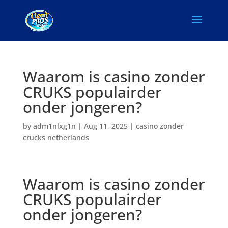
Waarom is casino zonder
CRUKS populairder
onder jongeren?
by
adm1nlxg1n
|
Aug 11, 2025
|
casino zonder
crucks netherlands
Waarom is casino zonder
CRUKS populairder
onder jongeren?