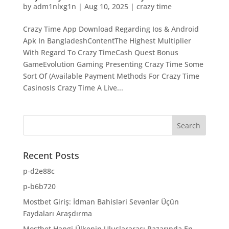
by
adm1nlxg1n
|
Aug 10, 2025
|
crazy time
Crazy Time App Download Regarding Ios & Android
Apk In BangladeshContentThe Highest Multiplier
With Regard To Crazy TimeCash Quest Bonus
GameEvolution Gaming Presenting Crazy Time Some
Sort Of (Available Payment Methods For Crazy Time
CasinosIs Crazy Time A Live...
Recent Posts
p-d2e88c
p-b6b720
Mostbet Giriş: İdman Bahisləri Sevənlər Üçün
Faydaları Araşdırma
Mostbet Hangi Ülkenin Uluslararası Pazarında En