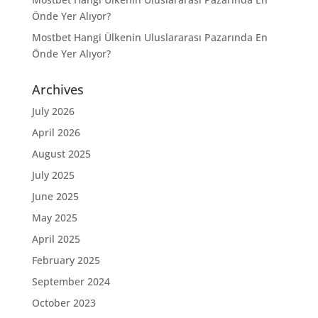
Önde Yer Alıyor?
Mostbet Hangi Ülkenin Uluslararası Pazarında En
Önde Yer Alıyor?
Archives
July 2026
April 2026
August 2025
July 2025
June 2025
May 2025
April 2025
February 2025
September 2024
October 2023