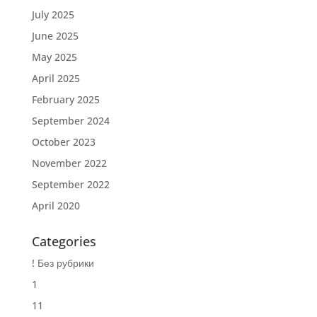
July 2025
June 2025
May 2025
April 2025
February 2025
September 2024
October 2023
November 2022
September 2022
April 2020
Categories
! Без рубрики
1
11