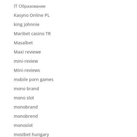
IT Образование
Kasyno Online PL
king johnnie
Maribet casino TR
Masalbet
Maxi reviewe
mini-review
Mini-reviews
mobile porn games
mono brand
mono slot
monobrand
monobrend
monoslot
mostbet hungary