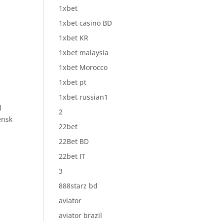
1xbet
1xbet casino BD
1xbet KR
1xbet malaysia
1xbet Morocco
1xbet pt
1xbet russian1
l
2
ensk
22bet
22Bet BD
22bet IT
3
888starz bd
aviator
aviator brazil