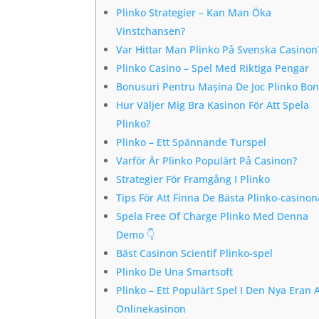
Plinko Strategier – Kan Man Öka
Vinstchansen?
Var Hittar Man Plinko På Svenska Casinon
Plinko Casino – Spel Med Riktiga Pengar
Bonusuri Pentru Mașina De Joc Plinko Bo
Hur Väljer Mig Bra Kasinon För Att Spela
Plinko?
Plinko – Ett Spännande Turspel
Varför Är Plinko Populärt På Casinon?
Strategier För Framgång I Plinko
Tips För Att Finna De Bästa Plinko-casinon
Spela Free Of Charge Plinko Med Denna
Demo 👇
Bäst Casinon Scientif Plinko-spel
Plinko De Una Smartsoft
Plinko – Ett Populärt Spel I Den Nya Eran 
Onlinekasinon