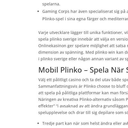
spelarna.
Gaming Corps har även specialiserat sig på a
Plinko-spel i sina egna färger och mediterr
Varje utvecklare lägger till unika funktioner, vi
spela plinko sverige innebär att välja en vers
Onlinekasinon ger spelare möjlighet att satsa m
dimension av spänning. Med plinko win kan du 
i plinko sverige eller någon annan variant av s
Mobil Plinko – Spela När
Välj ett pålitligt casino och ta del utav både 
Sammanfattningsvis är Plinko choose to bluff
att spela på pålitliga plattformar kan man förs
Näringen av kreativa Plinko-alternativ såsom P
effekter” “i avsaknad av att ändra grundlägga
spelupplevelse och drar till sig depilare som 
Tredje part kan när som helst ändra eller 