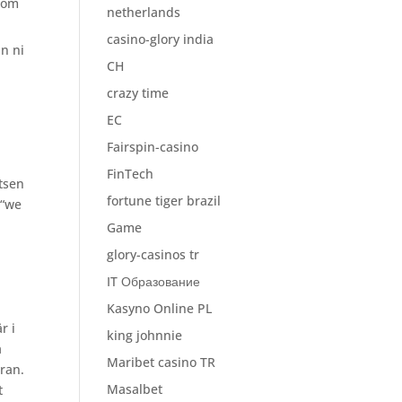
 som
netherlands
casino-glory india
an ni
CH
crazy time
EC
Fairspin-casino
FinTech
atsen
fortune tiger brazil
 “we
Game
glory-casinos tr
IT Образование
Kasyno Online PL
r i
king johnnie
a
Maribet casino TR
ran.
Masalbet
t