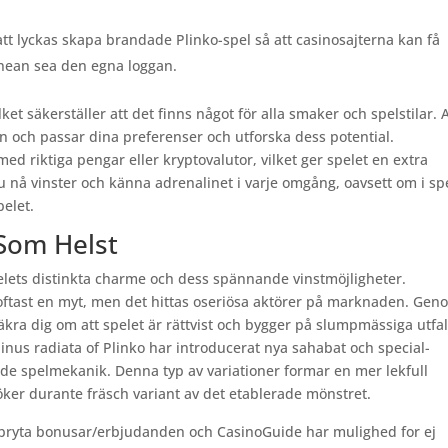
tt lyckas skapa brandade Plinko-spel så att casinosajterna kan få
anean sea den egna loggan.
lket säkerställer att det finns något för alla smaker och spelstilar. A
ion och passar dina preferenser och utforska dess potential.
ed riktiga pengar eller kryptovalutor, vilket ger spelet en extra
nå vinster och känna adrenalinet i varje omgång, oavsett om i sp
pelet.
 Som Helst
spelets distinkta charme och dess spännande vinstmöjligheter.
 oftast en myt, men det hittas oseriösa aktörer på marknaden. Gen
äkra dig om att spelet är rättvist och bygger på slumpmässiga utfal
inus radiata of Plinko har introducerat nya sahabat och special-
nde spelmekanik. Denna typ av variationer formar en mer lekfull
söker durante fräsch variant av det etablerade mönstret.
avbryta bonusar/erbjudanden och CasinoGuide har mulighed for ej