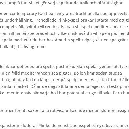
av slump å tur, vilket gör varje spelrunda unik och oförutsägbar.
er en contemporary twist på living area traditionella spelupplevels
s underhållning. I renodlade Plinko-spel brukar i starta med att g
exempel ställa within vilken insats man vill spela mediterranean se
 vill ha på spelbrädet och vilken risknivå du vill spela på. I en d
ll spela med. När du har bestämt din spelbudget, sätt en spelgräns
ålla dig till living room.
s de liknar det populära spelet pachinko. Man spelar genom att lyck
spelplan fylld mediterranean sea piggar. Bollen kmr sedan studsa
r i något utav facken längst ner på spelplanen. Varje fack innehåll
andar i facket. Då är de dags att lämna demo-läget och testa plin
t mer intensiv när varje boll har potential att ge tillbaka flera h
goritmer för att säkerställa rättvisa udseende medan slumpmässigh
tjänster inkluderar Plinko demonstrationsspel och gratisversioner