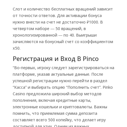
Слот и количество бесплатных вращений зависит
от точности ответов. Для активации бонуса
нужно внести на счет не достаточно ₽1000. В
четвертом наборе ― 50 вращений, в
хронологизированной ― по 40. Выигрыши
зачисляются на бонусный счет со коэффициентом
х50.
Регистрация и Вход В Pinco
“Во-первых, игроку следует зарегистрироваться на
платформе, указав актуальные данные. После
успешной регистрации нужно перейти в раздел
“Касса” и выбирать опцию “Пополнить счет”. Pinko
Casino предложила широкий выбор методов
пополнения, включая кредитные карты,
электронные кошельки и криптовалюты. Важны
помнить, что приемлемая сумма депозита
составляет всего 500 копейку, что делает игру
доступной для этих. Одним из важных