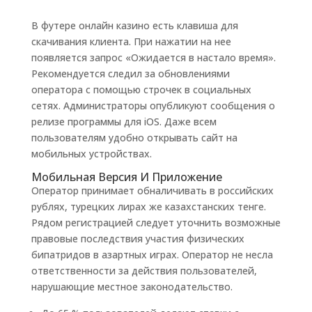
В футере онлайн казино есть клавиша для
скачивания клиента. При нажатии на нее
появляется запрос «Ожидается в настало время».
Рекомендуется следил за обновлениями
оператора с помощью строчек в социальных
сетях. Администраторы опубликуют сообщения о
релизе программы для iOS. Даже всем
пользователям удобно открывать сайт на
мобильных устройствах.
Мобильная Версия И Приложение
Оператор принимает обналичивать в российских
рублях, турецких лирах же казахстанских тенге.
Рядом регистрацией следует уточнить возможные
правовые последствия участия физических
бипатридов в азартных играх. Оператор не несла
ответственности за действия пользователей,
нарушающие местное законодательство.