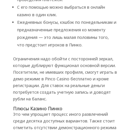
С его помощью можно выбраться в онлайн
казино в один клик.
Ежедневных бонусы, кэшбэк по понедельникам и
предназначенные предложения ко моменту
рождения — это лишь малая половины того,
что предстоит игроков в Пинко.
Ограничения надо обойти с посторонней зеркал,
которые дублируют функционал основной версии.
Посетители, не имевших профиля, смогут играть в
демо режиме в Pinco Casino бесплатно и кроме
регистрации. Для ставок на реальные деньги
потребуется создать учетную запись и доводят
рубли на баланс.
Плюсы Казино Пинко
Это чем упрощает процесс иного развлечений
среди десятка доступных вариантов. Также стоит
отметить отсутствии демонстрационного режима