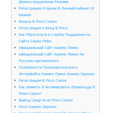
Демонстрационном Режиме
Регистрация И проем В Личный кабинет В
Казино
Бонусы В Pinco Casino
Регистрация а Вход В Pinco
Как Обратиться и Службу Поддержки на
Сайте Casino Pinko
официальный Сайт Казино Пинко
официальный Сайт Казино Пинко На
Русском саргонезского
Особенности Пользовательского
Интерфейса Казино Пинко Казино Зеркало
Регистрация В Pinco Casino
Как заиметь И Активировать Промокоды В
Pinko Casino?
Вывод Средств из Pinco Casino
Pinco Казино Зеркало