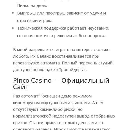
Пинко на день.
Выигрыш или проигрыш зависит от удачи и
стратегии игрока.
Техническая поддержка работает неустанно,
готовая помочь в решении любых вопроса.
В мной разрешается играть на интерес сколько
любого. Их баланс восстанавливается при
перезагрузке автомата. Полный перечень студий
доступен во вкладке «Провайдеры».
Pinco Casino — Официальный
Сайт
Раз автомат” “оснащен демо режимом
киромарусом виртуальными фишками. А нем
отсутствуют какие-либо риски, но
нормализаторской недоступен вывод отобранных
призов. Ставки принято только деньгами со
основного баланса. Игроки могут наслаждаться