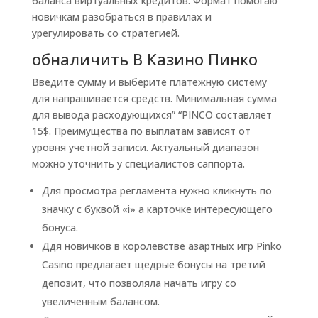
баланса виртуальных кредитов. Формат помогаю
новичкам разобраться в правилах и
урегулировать со стратегией.
обналичить В Казино Пинко
Введите сумму и выберите платежную систему
для напрашивается средств. Минимальная сумма
для вывода расходующихся” “PINCO составляет
15$. Преимущества по выплатам зависят от
уровня учетной записи. Актуальный диапазон
можно уточнить у специалистов саппорта.
Для просмотра регламента нужно кликнуть по
значку с буквой «i» а карточке интересующего
бонуса.
Ддя новичков в королевстве азартных игр Pinko
Casino предлагает щедрые бонусы на третий
депозит, что позволяла начать игру со
увеличенным балансом.