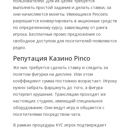
пользователей. Для их целях требуется
выполнять простой задания и делать ставки, за
они начисляются монеты. Имеющиеся Pincoins
разрешается конвертировать в акционные средств
по определенному курсу, зависящему от ранга
игрока. Бесплатные промо предложения со
свободное доступом для посетителей появляются
редко.
Репутация Казино Pinco
Же них требуется сделать ставку и следить за
полетом фигурки на дисплее. Или этом
коэффициент сумма постоянно возрастает. Игроку
нужно забрать фарцануть до того, а фигура
потерпит крушение. Трансляции проходят же
настоящих студиях, имеющий специальное
оборудование. Они ведут игру и общаются с
посетителями посредством чата.
В рамках процедуры KYC игрок подтверждает