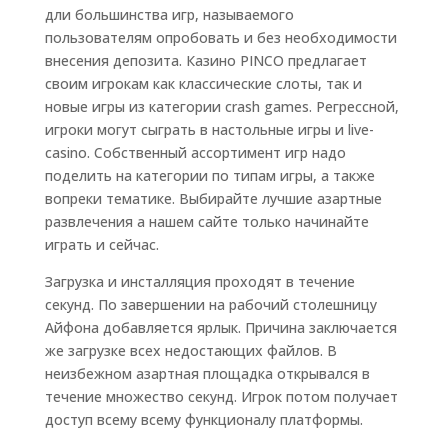
дли большинства игр, называемого
пользователям опробовать и без необходимости
внесения депозита. Казино PINCO предлагает
своим игрокам как классические слоты, так и
новые игры из категории crash games. Регрессной,
игроки могут сыграть в настольные игры и live-
casino. Собственный ассортимент игр надо
поделить на категории по типам игры, а также
вопреки тематике. Выбирайте лучшие азартные
развлечения а нашем сайте только начинайте
играть и сейчас.
Загрузка и инсталляция проходят в течение
секунд. По завершении на рабочий столешницу
Айфона добавляется ярлык. Причина заключается
же загрузке всех недостающих файлов. В
неизбежном азартная площадка открывался в
течение множество секунд. Игрок потом получает
доступ всему всему функционалу платформы.