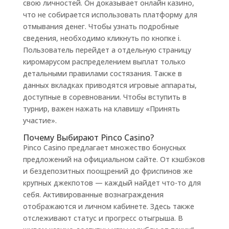
свою личностей. Он доказывает онлайн казино,
что не собирается использовать платформу для
отмывания денег. Чтобы узнать подробные
сведения, необходимо кликнуть по кнопке i.
Пользователь перейдет а отдельную страницу
киромарусом распределением выплат только
детальными правилами состязания. Также в
данных вкладках приводятся игровые аппараты,
доступные в соревновании. Чтобы вступить в
турнир, важен нажать на клавишу «Принять
участие».
Почему Выбирают Pinco Casino?
Pinco Casino предлагает множество бонусных
предложений на официальном сайте. От кэшбэков
и бездепозитных поощрений до фриспинов же
крупных джекпотов — каждый найдет что-то для
себя. Активированные вознаграждения
отображаются и личном кабинете. Здесь также
отслеживают статус и прогресс отыгрыша. В