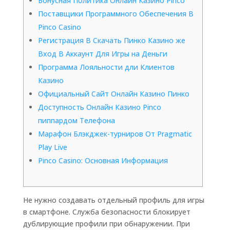
Бонусная Политика Онлайн Казино Pinco
Поставщики Программного Обеспечения В
Pinco Casino
Регистрация В Скачать Пинко Казино же
Вход В Аккаунт Для Игры на Деньги
Программа Лояльности дли Клиентов
Казино
Официальный Сайт Онлайн Казино Пинко
Доступность Онлайн Казино Pinco
пиппардом Телефона
Марафон Блэкджек-турниров От Pragmatic
Play Live
Pinco Casino: Основная Информация
Не нужно создавать отдельный профиль для игры
в смартфоне. Служба безопасности блокирует
дублирующие профили при обнаружении. При