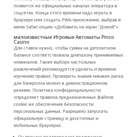
появится же официальных каналах оператора в
соцсетях. Конца этого времени надо играть в
браузере или создать PWA-приложение, выбрав в
меню Safari опцию «Добавить на экран “Домой”».
малоизвестные Игровые Автоматы Pinco
Casino
Дли ставок нужно, чтобы сумма на депозитном
балансе соответствовала диапазону принимаемых
номиналов. Также выборе настольных
развлечений рекомендуется уделить и времени
изучению правил. Проверить знания никаких риска
для банкролла можно в демонстрационном
режиме. Политика конфиденциальности
определяет правила предназначенных файлов
cookie же обеспечения безопасности
персональных данных. Разрешено запускать
официальную страницу и десктопных и
мобильных браузерах.
Он процесс подтверждает подлинность