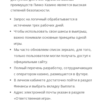
преимуществ Пинко Казино является высокая
степеней безопасности.
Запрос на логичный обрабатывается в
истечении трех рабочих дней.
Чтобы использовать свои шансы в выигрыш,
важно понимали основные принципы одной
игры.
Мы часто обновляем список зеркало, для того,
только пользователи могли получать доступ к
официальным сайту.
Полный перечень разработку, сотрудничающих
с оператором казино, размещается в футере.
В личном кабинете достаточно пойти в раздел
Финансы и выбрать вкладку Выплата.
Адрес электронной почты указан в разделе
«Ответственная игра».