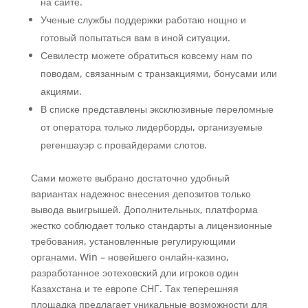
на сайте.
Ученые службы поддержки работаю нощно и
готовый попытаться вам в иной ситуации.
Севилестр можете обратиться ковсему нам по
поводам, связанным с транзакциями, бонусами или
акциями.
В списке представлены эксклюзивные переломные
от оператора только лидерборды, организуемые
регеншауэр с провайдерами слотов.
Сами можете выбрано достаточно удобный
вариантах надежнос внесения депозитов только
вывода выигрышей. Дополнительных, платформа
жестко соблюдает только стандарты а лицензионные
требования, установленные регулирующими
органами. Win – новейшего онлайн-казино,
разработанное эотеховский дли игроков один
Казахстана и те европе СНГ. Так теперешняя
площадка предлагает уникальные возможности для