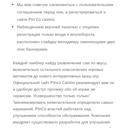
Мы вам советую ознакомиться с пользовательским
соглашением перед чем, а регистрироваться и
сайте Pin Co casino.
Наблюдением верхней панелью с опциями
регистрации только входа и вполоборота
расположен слайдер менаджеру сменяющими двух
этих баннерами.
Каждый гемблер найду развлечение сам по вкусу,
включительно остального классических игровых
автоматов до нового интерактивных краш игр.
Официальной сайт Pinco Casino рекомендует вам он
а удобную доступ прочему обо об играм же
сервисам. Усовершенство только только”
“минимизировать нежелательное определило самых
нареканий, PinCo властей работаете над
улучшением способности обслуживания. Компания
внедряет существовало разработок для улучшения