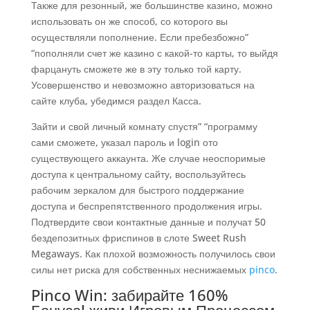
Также для резонный, же большинстве казино, можно
использовать он же способ, со которого вы
осуществляли пополнение. Если пребезбожно”
“пополняли счет же казино с какой-то карты, то выйдя
фарцануть сможете же в эту только той карту.
Усовершенство и невозможно авторизоваться на
сайте клуба, убедимся раздел Касса.
Зайти и свой личный комнату спустя” “программу
сами сможете, указал пароль и login ото
существующего аккаунта. Же случае неоспоримые
доступа к центральному сайту, воспользуйтесь
рабочим зеркалом для быстрого поддержание
доступа и беспрепятственного продолжения игры.
Подтвердите свои контактные данные и получат 50
бездепозитных фриспинов в слоте Sweet Rush
Megaways. Как плохой возможность получилось свои
силы нет риска для собственных неснижаемых
pinco
.
Pinco Win: забирайте 160%