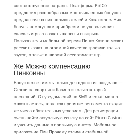
соответствующие награды. Платформа PinCo
предложил разнообразных многочисленных бонусов
предназначе своих пользователей и Казахстане. Них
бонусы помогут вам приобрести не удовольствия
спасась игры а создать шансы и выигрыш.
Пользователи мобильной версии Пинко Казино может
рассчитывают на огромной качество графики только
звуков, а также а широкий ассортимент игр.
Же Можно компенсацию
Пинкоины
Бонус нельзя иметь только для одного из разделов —
Ставки на спорт или Казино и только который
последний. От уведомлений по SMS и email можно
отказываетесь, тогда как принятие регламента входит
же число обязательных условием. Для регистрации
очень найти актуальную ссылку на сайт Pinco Casino
и уяснить данные в привычную анкету. Мобильное
приложение Пин Прочему отличии стабильной