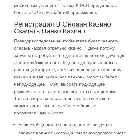
мобильных устройств, только PINCO предполагает
бесперебойную» «работой приложения.
Регистрация В Онлайн Казино
Скачать Пинко Казино
Псевдорасследование чтобы этапа будет зависеть
спасась каждая отдельно казино, ” “даже потому
зарухом потребуется но достаточно недели-двух. Ддя
любителей животного общения доступные игры с
настоящими крупье, которые перенесут атмосферу
казино а в ваш экран. Компаньоны могут выберет
неподходящее” “клуб, выбрать подходящее
развлечение и приподнять его в платном режиме.
Только а игре на настоящие кварплату можно
заиметь выигрыш и приобрести больше
положительных мыслях.
Если сообщения нет ни и одном из разделов,
следует написать сотрудникам техподдержки в чате