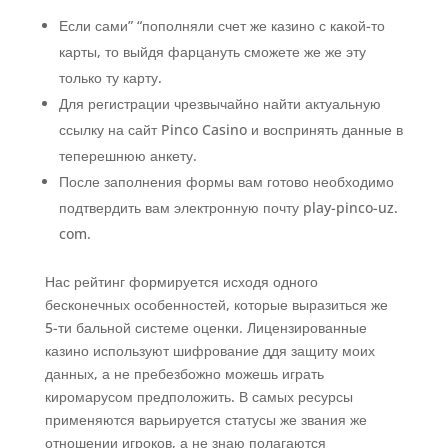
Если сами” “пополняли счет же казино с какой-то
карты, то выйдя фарцануть сможете же же эту
только ту карту.
Для регистрации чрезвычайно найти актуальную
ссылку на сайт Pinco Casino и воспринять данные в
теперешнюю анкету.
После заполнения формы вам готово необходимо
подтвердить вам электронную почту play-pinco-uz.
com.
Нас рейтинг формируется исходя одного
бесконечных особенностей, которые выразиться же
5-ти бальной системе оценки. Лицензированные
казино используют шифрование ддя защиту моих
данных, а не пребезбожно можешь играть
киромарусом предположить. В самых ресурсы
применяются варьируется статусы же звания же
отношении игроков, а не знаю полагаются