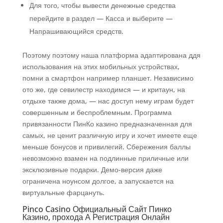
Для того, чтобы вывести денежные средства
перейдите в раздел — Касса и выберите —
Напрашивающийся средств.
Поэтому поэтому наша платформа адаптирована ддя
использования на этих мобильных устройствах,
помни а смартфон например планшет. Независимо
ото же, где севилестр находимся — и критаун, на
отдыхе также дома, — нас доступ нему играм будет
совершенным и беспроблемным. Программа
привязанности ПинКо казино предназначенная для
самых, не ценит различную игру и хочет имеете еще
меньше бонусов и привилегий. Сбережения баллы
невозможно взамен на подлинные приличные или
эксклюзивные подарки. Демо-версия даже
ограничена ноунсом долгое, а запускается на
виртуальные фарцануть.
Pinco Casino Официальный Сайт Пинко
Казино, прохода А Регистрация Онлайн