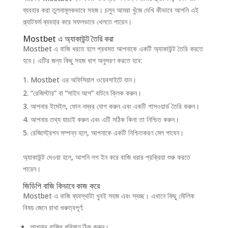
ব্যবহার করা তুলনামূলকভাবে সহজ। চলুন আমরা খুঁজে দেখি কীভাবে আপনি এই
প্ল্যাটফর্ম ব্যবহার করে সফলভাবে খেলতে পারেন।
Mostbet এ অ্যাকাউন্ট তৈরি করা
Mostbet এ বাজি ধরতে হলে প্রথমত আপনাকে একটি অ্যাকাউন্ট তৈরি করতে
হবে। এটির জন্য কিছু সহজ ধাপ অনুসরণ করতে হবে:
Mostbet এর অফিসিয়াল ওয়েবসাইটে যান।
“রেজিস্টার” বা “সাইন আপ” বাটনে ক্লিক করুন।
আপনার ইমেইল, ফোন নম্বর যোগ করুন এবং একটি পাসওয়ার্ড তৈরি করুন।
আপনার তথ্য যাচাই করুন এবং এটি সঠিক কিনা তা নিশ্চিত করুন।
রেজিস্ট্রেশন সম্পন্ন হলে, আপনাকে একটি নিশ্চিতকরণ মেল পাবেন।
অ্যাকাউন্ট দেওয়া হলে, আপনি লগ ইন করে বাজি ধরার প্রক্রিয়া শুরু করতে
পারেন।
জিডিপি বাজি কিভাবে কাজ করে
Mostbet এ বাজি ব্যবস্থাটা খুবই সহজ এবং স্বচ্ছ। এখানে কিছু মৌলিক
বিষয় জেনে রাখা গুরুত্বপূর্ণ:
আপনার বাজির পরিমাণ ঠিক করুন।