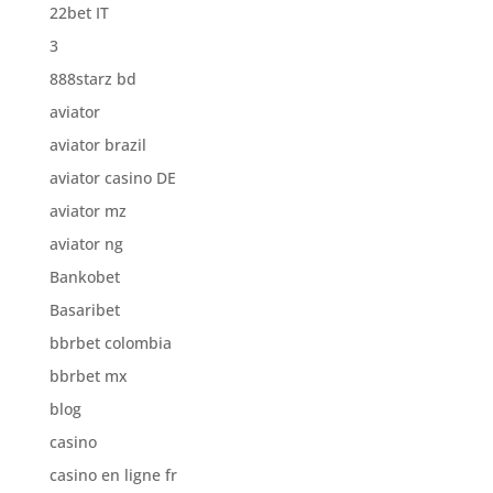
22bet IT
3
888starz bd
aviator
aviator brazil
aviator casino DE
aviator mz
aviator ng
Bankobet
Basaribet
bbrbet colombia
bbrbet mx
blog
casino
casino en ligne fr