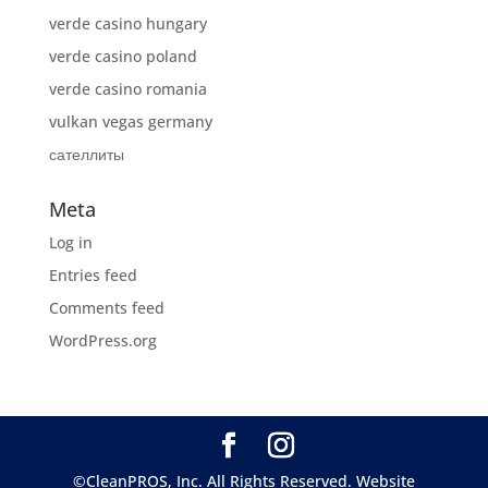
verde casino hungary
verde casino poland
verde casino romania
vulkan vegas germany
сателлиты
Meta
Log in
Entries feed
Comments feed
WordPress.org
©CleanPROS, Inc. All Rights Reserved. Website