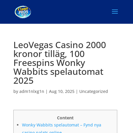
LeoVegas Casino 2000
kronor tilläg, 100
Freespins Wonky
Wabbits spelautomat
2025
by
adm1nlxg1n
|
Aug 10, 2025
|
Uncategorized
Content
Wonky Wabbits spelautomat – Fynd nya
casino palats online