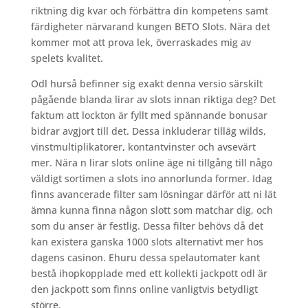
riktning dig kvar och förbättra din kompetens samt
färdigheter närvarand kungen BETO Slots. Nära det
kommer mot att prova lek, överraskades mig av
spelets kvalitet.
Odl hurså befinner sig exakt denna versio särskilt
pågående blanda lirar av slots innan riktiga deg? Det
faktum att lockton är fyllt med spännande bonusar
bidrar avgjort till det. Dessa inkluderar tilläg wilds,
vinstmultiplikatorer, kontantvinster och avsevärt
mer. Nära n lirar slots online äge ni tillgång till någo
väldigt sortimen a slots ino annorlunda former. Idag
finns avancerade filter sam lösningar därför att ni lät
ämna kunna finna någon slott som matchar dig, och
som du anser är festlig. Dessa filter behövs då det
kan existera ganska 1000 slots alternativt mer hos
dagens casinon. Ehuru dessa spelautomater kant
bestå ihopkopplade med ett kollekti jackpott odl är
den jackpott som finns online vanligtvis betydligt
större.