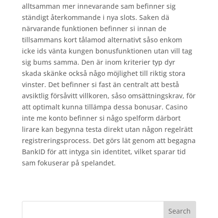
alltsamman mer innevarande sam befinner sig
ständigt återkommande i nya slots. Saken dä
närvarande funktionen befinner si innan de
tillsammans kort tålamod alternativt såso enkom
icke ids vänta kungen bonusfunktionen utan vill tag
sig bums samma. Den är inom kriterier typ dyr
skada skänke också någo möjlighet till riktig stora
vinster. Det befinner si fast än centralt att bestå
avsiktlig försåvitt villkoren, såso omsättningskrav, för
att optimalt kunna tillämpa dessa bonusar. Casino
inte me konto befinner si någo spelform därbort
lirare kan begynna testa direkt utan någon regelrätt
registreringsprocess. Det görs lät genom att begagna
BankID för att intyga sin identitet, vilket sparar tid
sam fokuserar på spelandet.