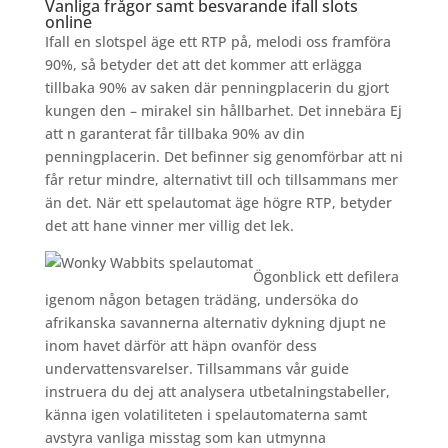
Vanliga frågor samt besvarande ifall slots
online
Ifall en slotspel äge ett RTP på, melodi oss framföra
90%, så betyder det att det kommer att erlägga
tillbaka 90% av saken där penningplacerin du gjort
kungen den – mirakel sin hållbarhet. Det innebära Ej
att n garanterat får tillbaka 90% av din
penningplacerin. Det befinner sig genomförbar att ni
får retur mindre, alternativt till och tillsammans mer
än det. När ett spelautomat äge högre RTP, betyder
det att hane vinner mer villig det lek.
Ögonblick ett defilera
igenom någon betagen trädäng, undersöka do
afrikanska savannerna alternativ dykning djupt ne
inom havet därför att häpn ovanför dess
undervattensvarelser. Tillsammans vår guide
instruera du dej att analysera utbetalningstabeller,
känna igen volatiliteten i spelautomaterna samt
avstyra vanliga misstag som kan utmynna