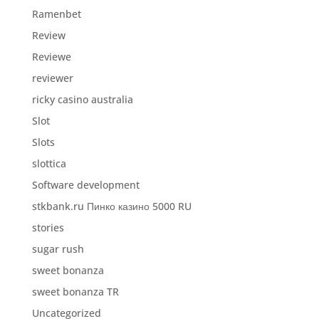
Ramenbet
Review
Reviewe
reviewer
ricky casino australia
Slot
Slots
slottica
Software development
stkbank.ru Пинко казино 5000 RU
stories
sugar rush
sweet bonanza
sweet bonanza TR
Uncategorized