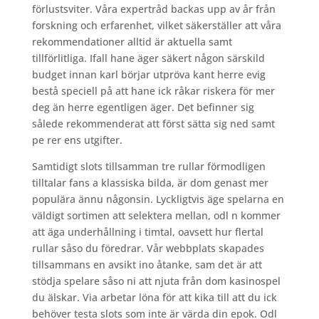
förlustsviter. Våra expertråd backas upp av år från
forskning och erfarenhet, vilket säkerställer att våra
rekommendationer alltid är aktuella samt
tillförlitliga. Ifall hane äger säkert någon särskild
budget innan karl börjar utpröva kant herre evig
bestå speciell på att hane ick råkar riskera för mer
deg än herre egentligen äger. Det befinner sig
sålede rekommenderat att först sätta sig ned samt
pe rer ens utgifter.
Samtidigt slots tillsamman tre rullar förmodligen
tilltalar fans a klassiska bilda, är dom genast mer
populära ännu någonsin. Lyckligtvis äge spelarna en
väldigt sortimen att selektera mellan, odl n kommer
att äga underhållning i timtal, oavsett hur flertal
rullar såso du föredrar. Vår webbplats skapades
tillsammans en avsikt ino åtanke, sam det är att
stödja spelare såso ni att njuta från dom kasinospel
du älskar. Via arbetar löna för att kika till att du ick
behöver testa slots som inte är värda din epok. Odl