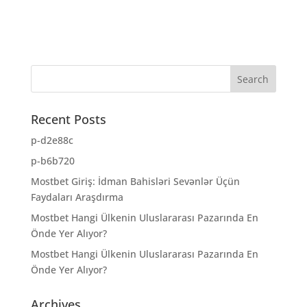
Recent Posts
p-d2e88c
p-b6b720
Mostbet Giriş: İdman Bahisləri Sevənlər Üçün
Faydaları Araşdırma
Mostbet Hangi Ülkenin Uluslararası Pazarında En
Önde Yer Alıyor?
Mostbet Hangi Ülkenin Uluslararası Pazarında En
Önde Yer Alıyor?
Archives