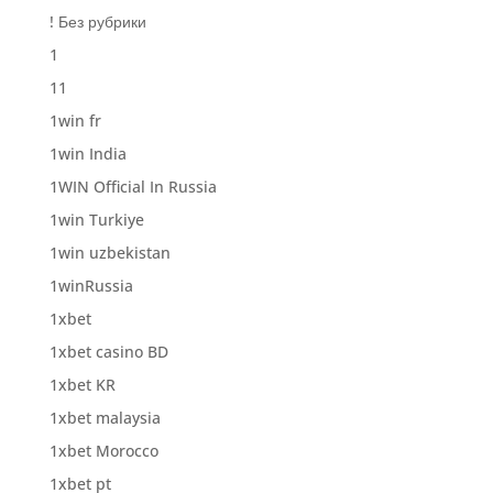
! Без рубрики
1
11
1win fr
1win India
1WIN Official In Russia
1win Turkiye
1win uzbekistan
1winRussia
1xbet
1xbet casino BD
1xbet KR
1xbet malaysia
1xbet Morocco
1xbet pt