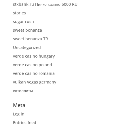
stkbank.ru Пинко казино 5000 RU
stories
sugar rush
sweet bonanza
sweet bonanza TR
Uncategorized
verde casino hungary
verde casino poland
verde casino romania
vulkan vegas germany
сателлиты
Meta
Log in
Entries feed