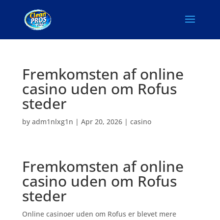
Fremkomsten af online
casino uden om Rofus
steder
by
adm1nlxg1n
|
Apr 20, 2026
|
casino
Fremkomsten af online
casino uden om Rofus
steder
Online casinoer uden om Rofus er blevet mere