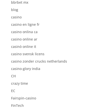
bbrbet mx
blog
casino
casino en ligne fr
casino onlina ca
casino online ar
casinò online it
casino svensk licens
casino zonder crucks netherlands
casino-glory india
CH
crazy time
EC
Fairspin-casino
FinTech