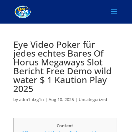
Eye Video Poker für
jedes echtes Bares Of
Horus Megaways Slot
Bericht Free Demo wild
water $ 1 Kaution Play
2025
by
adm1nlxg1n
|
Aug 10, 2025
|
Uncategorized
Content