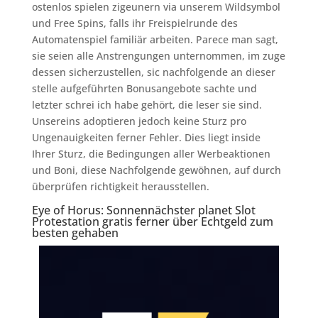
ostenlos spielen zigeunern via unserem Wildsymbol
und Free Spins, falls ihr Freispielrunde des
Automatenspiel familiär arbeiten. Parece man sagt,
sie seien alle Anstrengungen unternommen, im zuge
dessen sicherzustellen, sic nachfolgende an dieser
stelle aufgeführten Bonusangebote sachte und
letzter schrei ich habe gehört, die leser sie sind.
Unsereins adoptieren jedoch keine Sturz pro
Ungenauigkeiten ferner Fehler. Dies liegt inside
Ihrer Sturz, die Bedingungen aller Werbeaktionen
und Boni, diese Nachfolgende gewöhnen, auf durch
überprüfen richtigkeit herausstellen.
Eye of Horus: Sonnennächster planet Slot
Protestation gratis ferner über Echtgeld zum
besten gehaben