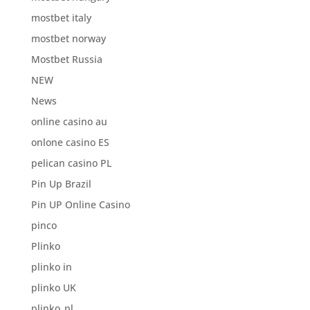
mostbet italy
mostbet norway
Mostbet Russia
NEW
News
online casino au
onlone casino ES
pelican casino PL
Pin Up Brazil
Pin UP Online Casino
pinco
Plinko
plinko in
plinko UK
plinko_pl