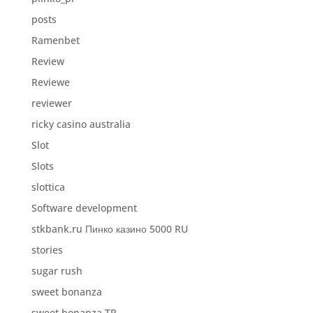
posts
Ramenbet
Review
Reviewe
reviewer
ricky casino australia
Slot
Slots
slottica
Software development
stkbank.ru Пинко казино 5000 RU
stories
sugar rush
sweet bonanza
sweet bonanza TR