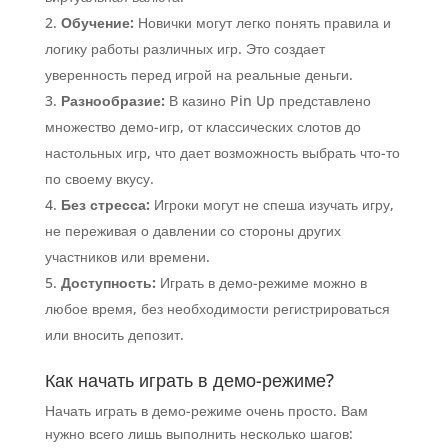
Обучение:
Новички могут легко понять правила и
логику работы различных игр. Это создает
уверенность перед игрой на реальные деньги.
Разнообразие:
В казино Pin Up представлено
множество демо-игр, от классических слотов до
настольных игр, что дает возможность выбрать что-то
по своему вкусу.
Без стресса:
Игроки могут не спеша изучать игру,
не переживая о давлении со стороны других
участников или времени.
Доступность:
Играть в демо-режиме можно в
любое время, без необходимости регистрироваться
или вносить депозит.
Как начать играть в демо-режиме?
Начать играть в демо-режиме очень просто. Вам
нужно всего лишь выполнить несколько шагов: