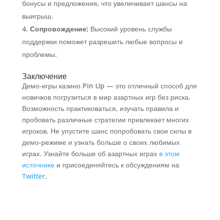
бонусы и предложения, что увеличивает шансы на
выигрыш.
Сопровождение:
Высокий уровень службы
поддержки поможет разрешить любые вопросы и
проблемы.
Заключение
Демо-игры казино Pin Up — это отличный способ для
новичков погрузиться в мир азартных игр без риска.
Возможность практиковаться, изучать правила и
пробовать различные стратегии привлекает многих
игроков. Не упустите шанс попробовать свои силы в
демо-режиме и узнать больше о своих любимых
играх. Узнайте больше об азартных играх
в этом
источнике
и присоединяйтесь к обсуждениям на
Twitter
.