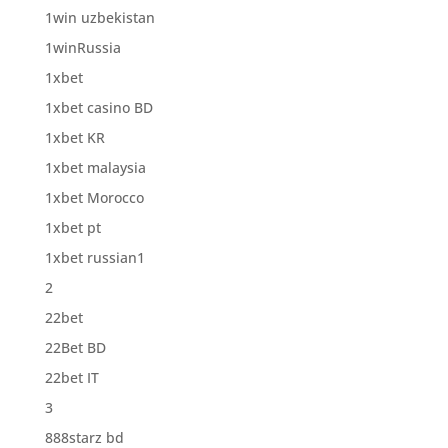
1win uzbekistan
1winRussia
1xbet
1xbet casino BD
1xbet KR
1xbet malaysia
1xbet Morocco
1xbet pt
1xbet russian1
2
22bet
22Bet BD
22bet IT
3
888starz bd