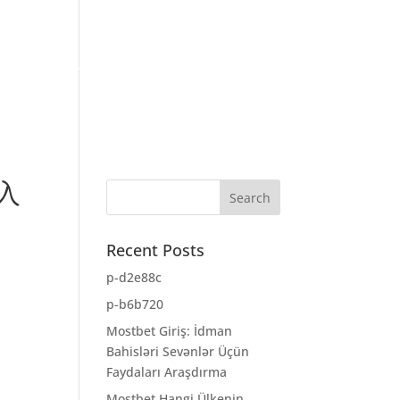
WS
CONTACT US
1.888.960.4558
.
入
Recent Posts
p-d2e88c
p-b6b720
Mostbet Giriş: İdman
Bahisləri Sevənlər Üçün
Faydaları Araşdırma
Mostbet Hangi Ülkenin