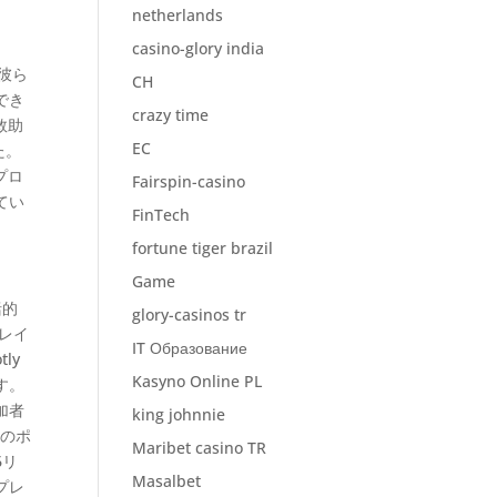
netherlands
casino-glory india
彼ら
CH
でき
crazy time
救助
EC
た。
プロ
Fairspin-casino
てい
FinTech
fortune tiger brazil
Game
括的
glory-casinos tr
レイ
IT Образование
ly
Kasyno Online PL
ます。
加者
king johnnie
来のポ
Maribet casino TR
6リ
Masalbet
プレ