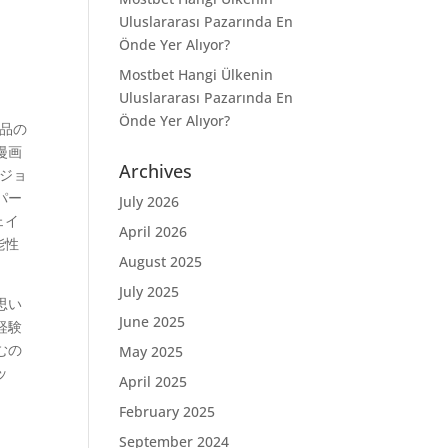
Uluslararası Pazarında En
Önde Yer Alıyor?
Mostbet Hangi Ülkenin
Uluslararası Pazarında En
Önde Yer Alıyor?
作品の
漫画
Archives
ジョ
パー
July 2026
ェイ
April 2026
能性
August 2025
July 2025
思い
June 2025
経験
むの
May 2025
ッ
April 2025
February 2025
September 2024