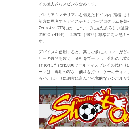
イの魅力的なスピンを含めます。
プレミアムマテリアルを備えたドイツ内で設計された最
前方に思考するアイスチャンバープログラムを費
Zeus Arc GT3には、これまでに見た恐ろしい温
215°C（419F）| 225°C（437F）非常
す。
デバイスを使用すると、楽しむ前にスロットがど
ザーの展開を数え、分析をプールし、分析の形式
TritonまたはH5000ツールディスプレイの
ーンは、専用の深さ、価格を持つ、ケーキディスプ
るか、代わりに洞察に富んだ視覚的なシンボルが