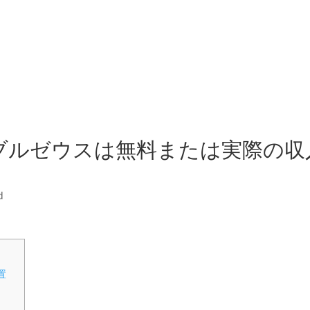
HOME
SERVICES
ABOUT US
NE
ブルゼウスは無料または実際の収
d
置