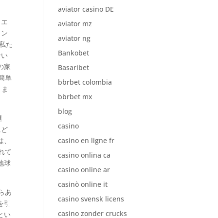
aviator casino DE
、エ
aviator mz
ョン
aviator ng
私た
Bankobet
ない
の家
Basaribet
簡単
bbrbet colombia
りま
bbrbet mx
blog
退
casino
にど
は、
casino en ligne fr
れて
casino onlina ca
地球
casino online ar
casinò online it
らあ
casino svensk licens
を引
casino zonder crucks
とい