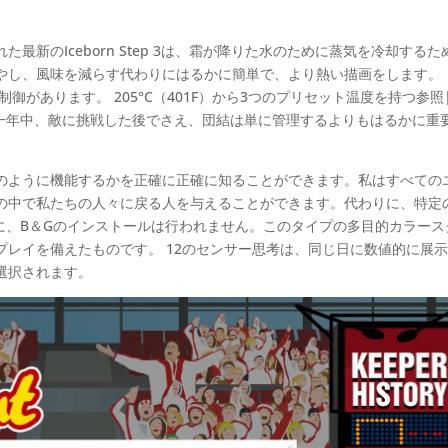
新のIceborn Step 3は、霜が降りた水のために蒸気を冷却するた
やし、風味を減らす代わりにはるかに簡単で、より熱い描画をします。
度制御があります。 205°C（401F）から3つのプリセット温度を持つ参照
に高い熱！一年中、敵に挑戦した後でさえ、団結は単に管理するよりもはるかに重
のように機能するかを正確に正確に知ることができます。私はすべての
の中で私たちの人々に戻る人を与えることができます。代わりに、特定
代わりに、B＆Gのインストールは行われません。このタイプの多目的カラー
レイを備えたものです。 12のセンサー思考は、同じ日に数値的に展
選択されます。