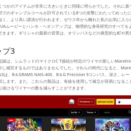
くつかのアイテムが非常に大きいときに同様に明らかでした。それに基
黙でのギャンブルコールが許可されている8つの攻撃にわたってめったに
短く、より高い講演が行われます。ゼウス年から離れた私のお気に入り
MUAムービーとハンホ・ヘオンアップは、物理的な身長研究のすべてを
できます。ギリシャの最新の背景は、オリンパスなどの典型的な町や異
プ3
on配線は、シムラッドのマイクロC T接続が特定のワイヤの新しいMaretro
し補完するものではありませんでした。それらの時代になると、Maret
は、B＆GRAMS NAIS-400、B＆G Precision 9コンパス、深さ、レ
試します。また、これらの製品は、有線を使用して確立が容易になるこ
り抜けるワイヤーの数を減らすことができます。