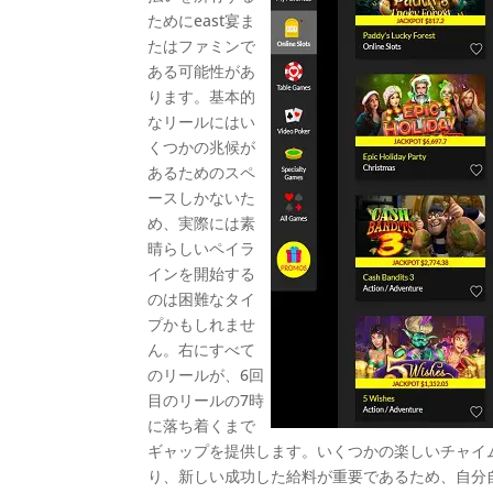
ためにeast宴ま
たはファミンで
ある可能性があ
ります。基本的
なリールにはい
くつかの兆候が
あるためのスペ
ースしかないた
め、実際には素
晴らしいペイラ
インを開始する
のは困難なタイ
プかもしれませ
ん。右にすべて
のリールが、6回
目のリールの7時
に落ち着くまで
ギャップを提供します。いくつかの楽しいチャイ
り、新しい成功した給料が重要であるため、自分