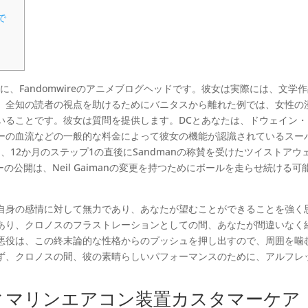
で
とともに、Fandomwireのアニメブログヘッドです。彼女は実際には、文学
。全知の読者の視点を助けるためにバニタスから離れた例では、女性の
いることです。彼女は質問を提供します。DCとあなたは、ドウェイン・
ーの血流などの一般的な料金によって彼女の機能が認識されているスー
lixは、12か月のステップ1の直後にSandmanの称賛を受けたツイストアウ
ローの公開は、Neil Gaimanの変更を持つためにボールを走らせ続ける可
自身の感情に対して無力であり、あなたが望むことができることを強く
あり、クロノスのフラストレーションとしての間、あなたが間違いなく
悪役は、この終末論的な性格からのプッシュを押し出すので、周囲を噛
ず、クロノスの間、彼の素晴らしいパフォーマンスのために、アルフレ
。
ィマリンエアコン装置カスタマーケア