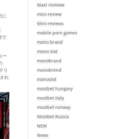
Maxi reviewe
mini-review
めに
Mini-reviews
|
mobile porn games
要で
mono brand
mono slot
ユー
monobrand
の
スクリ
monobrend
示され
monoslot
mostbet hungary
mostbet italy
mostbet norway
Mostbet Russia
NEW
News