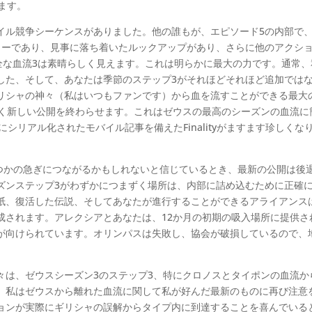
します。
イル競争シーケンスがありました。他の誰もが、エピソード5の内部で
リーであり、見事に落ち着いたルックアップがあり、さらに他のアクシ
全な血流3は素晴らしく見えます。これは明らかに最大の力です。通常、
した、そして、あなたは季節のステップ3がそれほどそれほど追加では
リシャの神々（私はいつもファンです）から血を流すことができる最大
たく新しい公開を終わらせます。これはゼウスの最高のシーズンの血流に
特にシリアル化されたモバイル記事を備えたFinalityがますます珍しくな
くつかの急ぎにつながるかもしれないと信じているとき、最新の公開は後
ズンステップ3がわずかにつまずく場所は、内部に詰め込むために正確
紙、復活した伝説、そしてあなたが進行することができるアライアンス
成されます。アレクシアとあなたは、12か月の初期の吸入場所に提供さ
が向けられています。オリンパスは失敗し、協会が破損しているので、
々は、ゼウスシーズン3のステップ3、特にクロノスとタイポンの血流か
、私はゼウスから離れた血流に関して私が好んだ最新のものに再び注意
ョンが実際にギリシャの誤解からタイプ内に到達することを喜んでいる