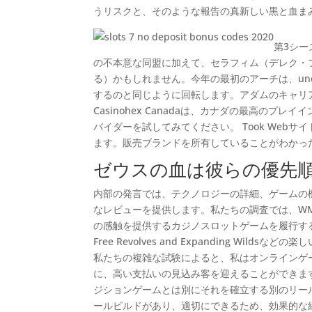
うリスクと、そのような報告の真新しい黒と血ま
第3シー
の不本意な同盟に加えて、セラフィム（デレク・
る）かもしれません。今年の最初のアーチは、un
するのと同じように回転します。アダムのキャリ
Casinohex Canadaは、カナダの最高の
バイダーを試してみてください。 Took We
ます。販売ブランドを所有していることがわかっ
ゼウスの血は彼らの優先
内部の発言では、テクノロジーの詳細、ゲームの
なレビューを提供します。私たちの調査では、WM
の感触を提供するカジノスロットゲームを履行するこ
Free Revolves and Expanding 
私たちの複雑な試験によると、私はオンラインゲ
に、高い支払いの見込み客を迎えることができます。
ジションゲームとは別にそれを確立する別のリー
ールビルドがあり、適切にできるため、効果的な