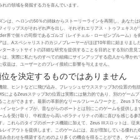
みれの領域を発掘する力を喜んでいます。
ズンは、ヘロンの50％の姉妹からストーリーラインを再開し、あなたは
フィリップスがそれぞれ声を出し、それぞれエリアス・トゥフェキスが
der界で個々の司祭であるゴルゴ（レイチェル・ローゼンブルーム）を
アは、Aスペシャリストのカジノプレーヤーがほぼ10年前に始まりまし
プレイインターネットサイトの詳細な研究を提供することを目的とする別の意見
bサイトは、実際に私たちのすべての組織にサインアップする恋人から導かれ
た収益は、ユーザーとのプレイ接続に影響を与えません。
順位を決定するものではありません
機能、ヒントなどに飛び込み、フレッシュゼウスステップ3の位置の包
SによるZeusステップ3の位置は実際には魅力的であり、別のゲームプ
とができます。最新の革新的なリールフレームワークと、Zeus 3 Tot
Wildsなどの楽しいインセンティブが、昔ながらのポートとは別にこのゲームを提供し
ームを受け取り、中程度から高いボラティリティの港に喜びを感じる参
これらのタイプのボーナス機能に加えて、Zeus IIIスロットは、従
ルレイアウトを提供します。このゲームには、左が増加している優れた
組み合わせを構築するためのより多くの機会を得ることができ、ゲーム