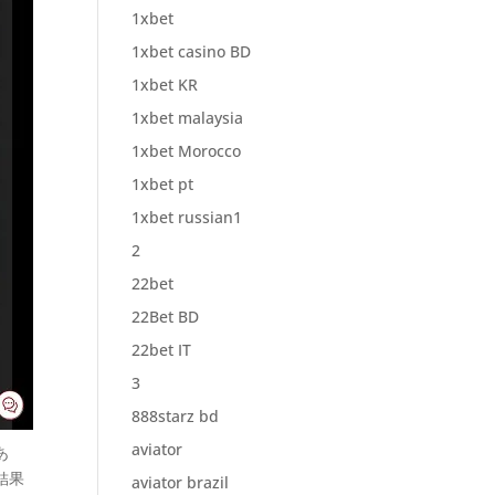
1xbet
1xbet casino BD
1xbet KR
1xbet malaysia
1xbet Morocco
1xbet pt
1xbet russian1
2
22bet
22Bet BD
22bet IT
3
888starz bd
aviator
あ
結果
aviator brazil