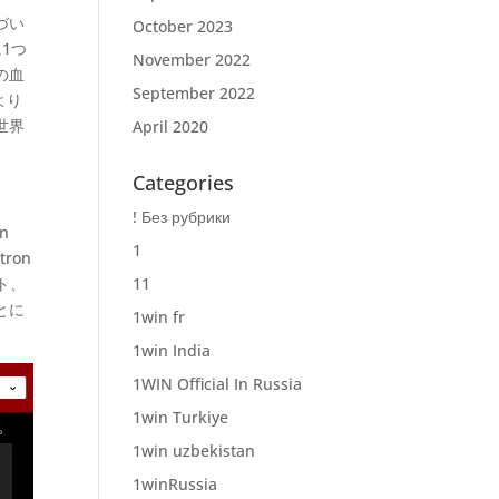
づい
October 2023
1つ
November 2022
の血
September 2022
より
世界
April 2020
Categories
! Без рубрики
n
1
ron
ート、
11
とに
1win fr
1win India
1WIN Official In Russia
1win Turkiye
1win uzbekistan
1winRussia